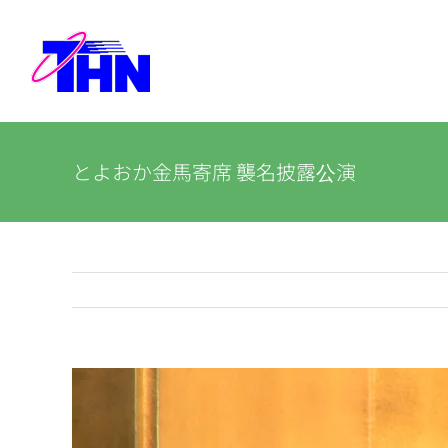
Skip
to
content
とよおか金馬寄席 襲名披露公演