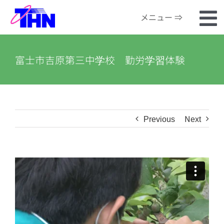
Skip
メニュー ⇒
to
To
content
ホーム
Na
富士市吉原第三中学校 勤労学習体験
番組検索
河川カメラ
Previous
Next
お知らせ