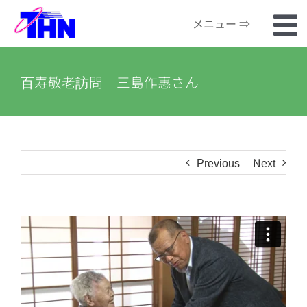
Skip
メニュー ⇒
to
To
content
ホーム
Na
百寿敬老訪問 三島作惠さん
番組検索
河川カメラ
Previous
Next
お知らせ