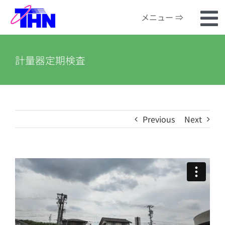
Skip
メニュー ⇒
to
To
content
ホーム
Na
計量器定期検査
番組検索
河川カメラ
Previous
Next
お知らせ