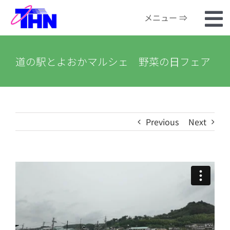
Skip
メニュー ⇒
to
To
content
ホーム
Na
道の駅とよおかマルシェ 野菜の日フェア
番組検索
河川カメラ
Previous
Next
お知らせ