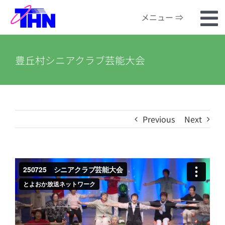
Skip
メニュー ⇒
to
To
content
ホーム
Na
豊丘村シニアクラブ芸能大会
番組検索
河川カメラ
Previous
Next
お知らせ