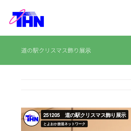
Skip
to
content
道の駅クリスマス飾り展示