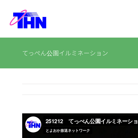
Skip
to
content
てっぺん公園イルミネーション