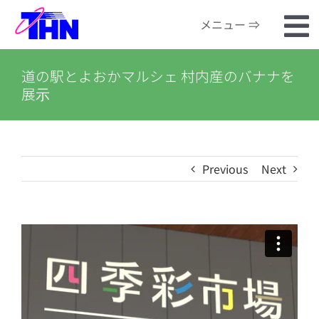
Skip
メニュー ⇒
to
To
content
ホーム
道の駅とよおかマルシェ 村内産のバナナを
Na
展示
番組検索
河川カメラ
Previous
Next
お知らせ