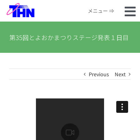
Skip
メニュー ⇒
to
To
content
ホーム
Na
第35回とよおかまつりステージ発表１日目
番組検索
河川カメラ
Previous
Next
お知らせ