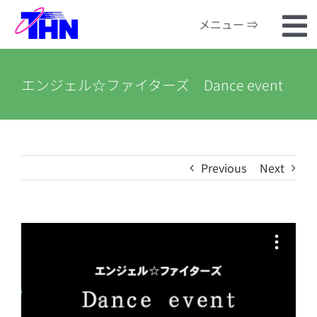
Skip
メニュー ⇒
to
To
content
ホーム
Na
エンジェル☆ファイターズ Dance event
番組検索
河川カメラ
Previous
Next
お知らせ