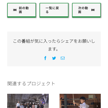
前の動
一覧に戻
次の動
画
る
画
この番組が気に入ったらシェアをお願いし
ます。
Facebook
Twitter
電
子
メ
ー
ル
関連するプロジェクト