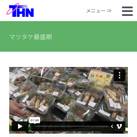
Skip
メニュー ⇒
to
To
content
ホーム
Na
マツタケ最盛期
番組検索
河川カメラ
お知らせ