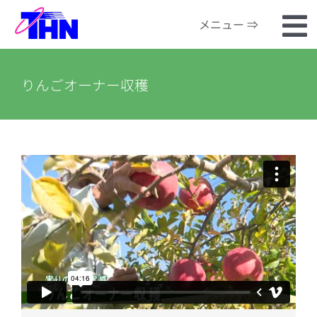
Skip
メニュー ⇒
to
To
content
ホーム
Na
りんごオーナー収穫
番組検索
河川カメラ
お知らせ