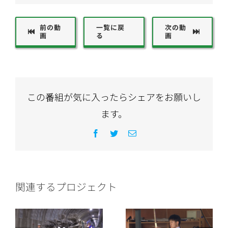
前の動
一覧に戻
次の動
画
る
画
この番組が気に入ったらシェアをお願いし
ます。
Facebook
Twitter
電
子
メ
ー
ル
関連するプロジェクト