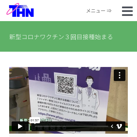
Skip
メニュー ⇒
to
To
content
ホーム
Na
新型コロナワクチン３回目接種始まる
番組検索
河川カメラ
お知らせ