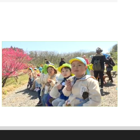
メ
ー
ル