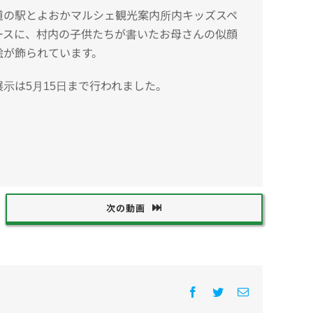
道の駅とよおかマルシェ観光案内所内キッズスペ
ースに、村内の子供たちが書いたお母さんの似顔
絵が飾られています。
展示は5月15日まで行われました。
次の動画
Facebook
Twitter
電
子