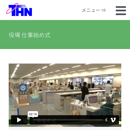
Skip
メニュー ⇒
to
To
content
ホーム
Na
役場 仕事始め式
番組検索
河川カメラ
お知らせ