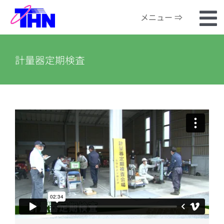
Skip
メニュー ⇒
to
To
content
ホーム
Na
計量器定期検査
番組検索
河川カメラ
お知らせ