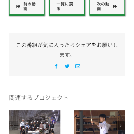
前の動
一覧に戻
次の動
画
る
画
この番組が気に入ったらシェアをお願いし
ます。
Facebook
Twitter
電
子
メ
ー
ル
関連するプロジェクト