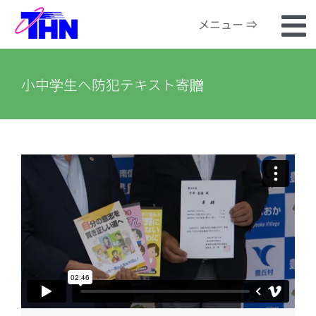
Skip
メニュー ⇒
to
To
content
ホーム
Na
小中学生へ防犯テキスト寄贈
番組検索
河川カメラ
お知らせ