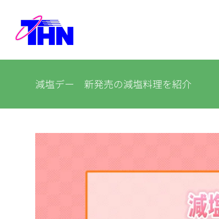
Skip
to
content
減塩デー 新発売の減塩料理を紹介