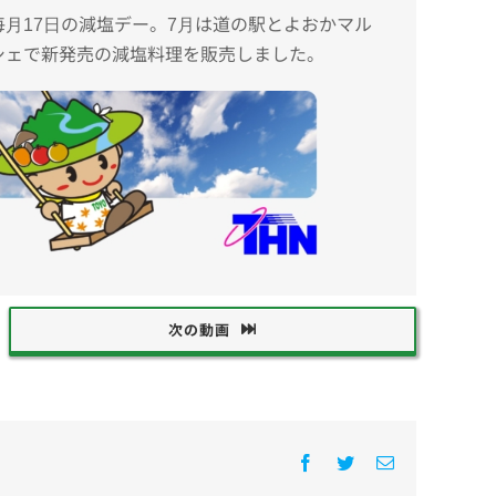
毎月17日の減塩デー。7月は道の駅とよおかマル
シェで新発売の減塩料理を販売しました。
次の動画
Facebook
Twitter
電
子