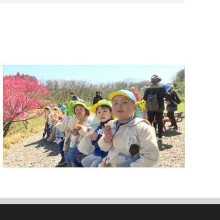
メ
ー
ル