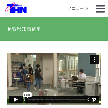
Skip
メニュー ⇒
to
To
content
ホーム
Na
長野県知事選挙
番組検索
河川カメラ
お知らせ