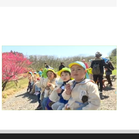
メ
ー
ル